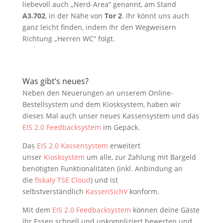
liebevoll auch „Nerd-Area“ genannt, am Stand
A3.702
, in der Nähe von
Tor 2
. Ihr könnt uns auch
ganz leicht finden, indem Ihr den Wegweisern
Richtung „Herren WC“ folgt.
Was gibt’s neues?
Neben den Neuerungen an unserem Online-
Bestellsystem und dem Kiosksystem, haben wir
dieses Mal auch unser neues Kassensystem und das
EIS 2.0 Feedbacksystem
im Gepäck.
Das
EIS 2.0 Kassensystem
erweitert
unser
Kiosksystem
um alle, zur Zahlung mit Bargeld
benötigten Funktionalitäten (inkl. Anbindung an
die
fiskaly TSE Cloud
) und ist
selbstverständlich
KassenSichV
konform.
Mit dem
EIS 2.0 Feedbacksystem
können deine Gäste
ihr Essen schnell und unkompliziert bewerten und