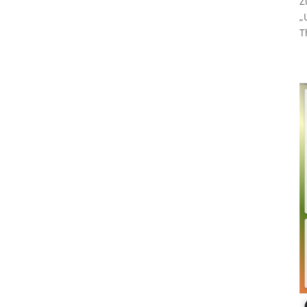
Z
„
T