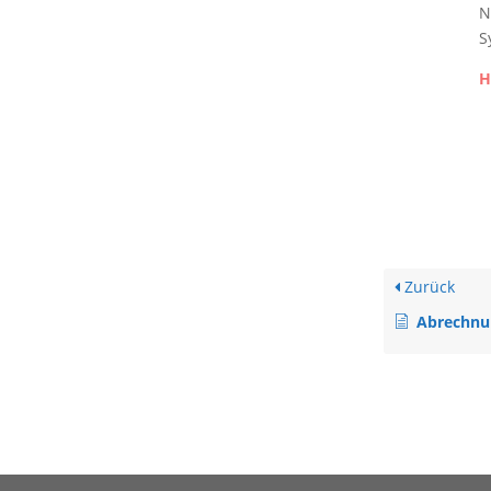
N
S
H
Zurück
Abrechnu